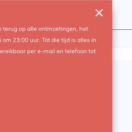
0
Inloggen
Verlanglijst
Winkelwagen
Taal
 terug op alle ontmoetingen, het
wers
Contact
 23:00 uur. Tot die tijd is alles in
bereikbaar per e-mail en telefoon tot