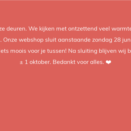
nze deuren. We kijken met ontzettend veel warmte
Accessoires
Support
Audio
Acties
Merken
Studiobou
 Onze webshop sluit aanstaande zondag 28 juni om
iets moois voor je tussen! Na sluiting blijven wij 
4.92 / 5
op trusted shops
± 1 oktober. Bedankt voor alles. ❤️
tagd
und