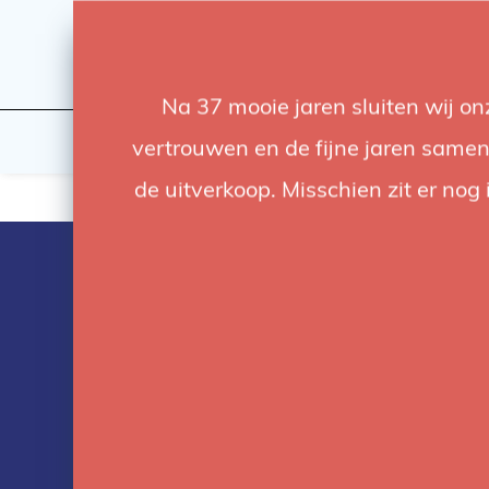
Na 37 mooie jaren sluiten wij o
Licht
Studio
vertrouwen en de fijne jaren samen.
de uitverkoop. Misschien zit er nog 
Producten ge
met backgro