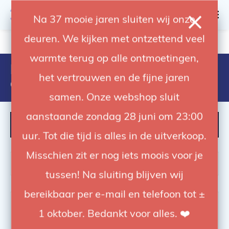
0
Na 37 mooie jaren sluiten wij onze
deuren. We kijken met ontzettend veel
4.92 / 5
op trusted shops
warmte terug op alle ontmoetingen,
Producten getagd met boom
het vertrouwen en de fijne jaren
arm
samen. Onze webshop sluit
aanstaande zondag 28 juni om 23:00
FILTER
uur. Tot die tijd is alles in de uitverkoop.
Misschien zit er nog iets moois voor je
tussen! Na sluiting blijven wij
bereikbaar per e-mail en telefoon tot ±
-55%
-11%
1 oktober. Bedankt voor alles. ❤️