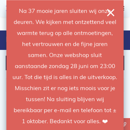
0
Na 37 mooie jaren sluiten wij onze
deuren. We kijken met ontzettend veel
4.92 / 5
op trusted shops
warmte terug op alle ontmoetingen,
Producten getagd met BPA-free
het vertrouwen en de fijne jaren
samen. Onze webshop sluit
FILTER
aanstaande zondag 28 juni om 23:00
uur. Tot die tijd is alles in de uitverkoop.
Misschien zit er nog iets moois voor je
tussen! Na sluiting blijven wij
-26%
bereikbaar per e-mail en telefoon tot ±
1 oktober. Bedankt voor alles. ❤️