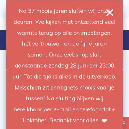
0
Na 37 mooie jaren sluiten wij onze
deuren. We kijken met ontzettend veel
4.92 / 5
op trusted shops
warmte terug op alle ontmoetingen,
Producten getagd met BPA-vrij
het vertrouwen en de fijne jaren
samen. Onze webshop sluit
FILTER
aanstaande zondag 28 juni om 23:00
uur. Tot die tijd is alles in de uitverkoop.
Misschien zit er nog iets moois voor je
tussen! Na sluiting blijven wij
-26%
bereikbaar per e-mail en telefoon tot ±
1 oktober. Bedankt voor alles. ❤️