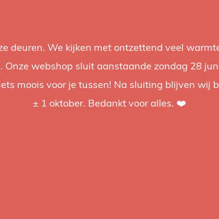
nze deuren. We kijken met ontzettend veel warmte
Accessoires
Support
Audio
Acties
Merken
Studiobou
 Onze webshop sluit aanstaande zondag 28 juni om
iets moois voor je tussen! Na sluiting blijven wij 
4.92 / 5
op trusted shops
± 1 oktober. Bedankt voor alles. ❤️
tagd