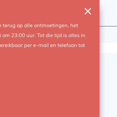
0
Inloggen
Verlanglijst
Winkelwagen
Taal
 terug op alle ontmoetingen, het
wers
Contact
 23:00 uur. Tot die tijd is alles in
bereikbaar per e-mail en telefoon tot