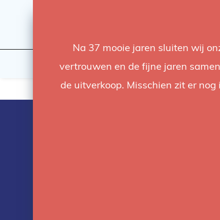
Na 37 mooie jaren sluiten wij o
Licht
Studio
vertrouwen en de fijne jaren samen.
de uitverkoop. Misschien zit er nog 
Producten ge