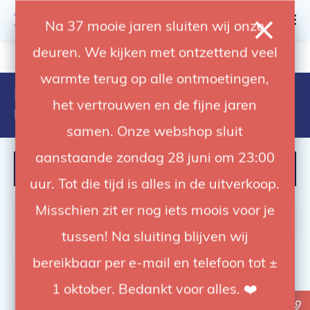
0
Na 37 mooie jaren sluiten wij onze
deuren. We kijken met ontzettend veel
4.92 / 5
op trusted shops
warmte terug op alle ontmoetingen,
Producten getagd met cable
het vertrouwen en de fijne jaren
management
samen. Onze webshop sluit
aanstaande zondag 28 juni om 23:00
FILTER
uur. Tot die tijd is alles in de uitverkoop.
Misschien zit er nog iets moois voor je
tussen! Na sluiting blijven wij
bereikbaar per e-mail en telefoon tot ±
1 oktober. Bedankt voor alles. ❤️