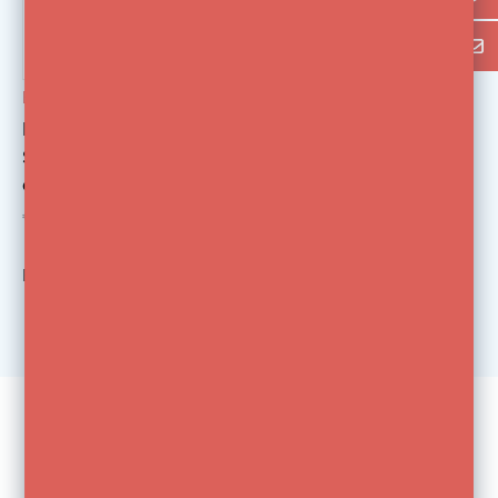
Elinchrom
Elinchrom Kabelbinder
Set | Orde in Studio-
en Flitskabels
€2,75
Bekijk
1
van de 1 producten