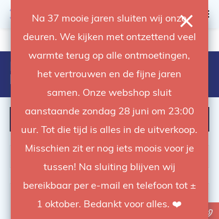
0
Na 37 mooie jaren sluiten wij onze
deuren. We kijken met ontzettend veel
4.92 / 5
op trusted shops
warmte terug op alle ontmoetingen,
Producten getagd met avenger
het vertrouwen en de fijne jaren
baby plate
samen. Onze webshop sluit
aanstaande zondag 28 juni om 23:00
FILTER
uur. Tot die tijd is alles in de uitverkoop.
Misschien zit er nog iets moois voor je
tussen! Na sluiting blijven wij
bereikbaar per e-mail en telefoon tot ±
-21%
1 oktober. Bedankt voor alles. ❤️