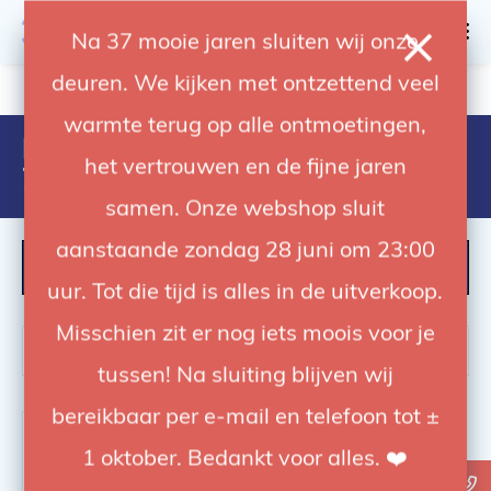
0
Na 37 mooie jaren sluiten wij onze
deuren. We kijken met ontzettend veel
4.92 / 5
op trusted shops
warmte terug op alle ontmoetingen,
Products tagged with
het vertrouwen en de fijne jaren
7630006326564
samen. Onze webshop sluit
aanstaande zondag 28 juni om 23:00
FILTER
uur. Tot die tijd is alles in de uitverkoop.
Misschien zit er nog iets moois voor je
tussen! Na sluiting blijven wij
bereikbaar per e-mail en telefoon tot ±
1 oktober. Bedankt voor alles. ❤️