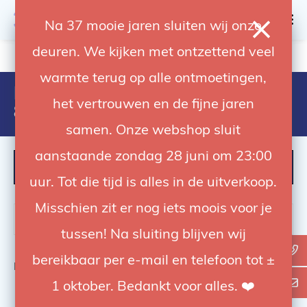
0
Na 37 mooie jaren sluiten wij onze
deuren. We kijken met ontzettend veel
4.92 / 5
op trusted shops
warmte terug op alle ontmoetingen,
Products tagged with
het vertrouwen en de fijne jaren
8024221551037
samen. Onze webshop sluit
aanstaande zondag 28 juni om 23:00
FILTER
uur. Tot die tijd is alles in de uitverkoop.
Misschien zit er nog iets moois voor je
tussen! Na sluiting blijven wij
bereikbaar per e-mail en telefoon tot ±
Bekijk
0
van de 0 producten
1 oktober. Bedankt voor alles. ❤️