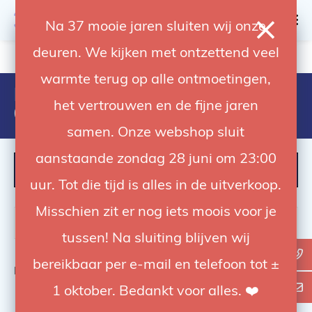
0
Na 37 mooie jaren sluiten wij onze
deuren. We kijken met ontzettend veel
4.92 / 5
op trusted shops
warmte terug op alle ontmoetingen,
Products tagged with
het vertrouwen en de fijne jaren
029757002822
samen. Onze webshop sluit
aanstaande zondag 28 juni om 23:00
FILTER
uur. Tot die tijd is alles in de uitverkoop.
Misschien zit er nog iets moois voor je
tussen! Na sluiting blijven wij
bereikbaar per e-mail en telefoon tot ±
Bekijk
0
van de 0 producten
1 oktober. Bedankt voor alles. ❤️