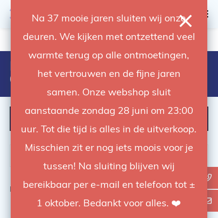
0
Na 37 mooie jaren sluiten wij onze
deuren. We kijken met ontzettend veel
4.92 / 5
op trusted shops
warmte terug op alle ontmoetingen,
Products tagged with
het vertrouwen en de fijne jaren
029757002877
samen. Onze webshop sluit
aanstaande zondag 28 juni om 23:00
FILTER
uur. Tot die tijd is alles in de uitverkoop.
Misschien zit er nog iets moois voor je
tussen! Na sluiting blijven wij
bereikbaar per e-mail en telefoon tot ±
Bekijk
0
van de 0 producten
1 oktober. Bedankt voor alles. ❤️