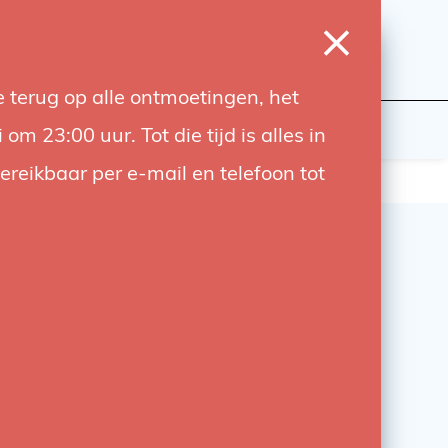
0
Login
Wishlist
Cart
Language
 terug op alle ontmoetingen, het
udiobouwers
Contact
 23:00 uur. Tot die tijd is alles in
bereikbaar per e-mail en telefoon tot