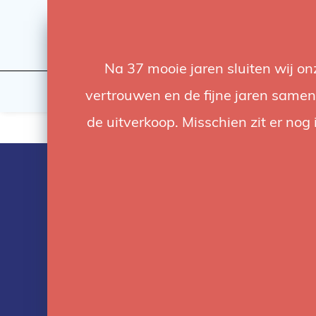
Na 37 mooie jaren sluiten wij o
Flashes & Light
Studio
vertrouwen en de fijne jaren samen.
de uitverkoop. Misschien zit er nog 
Products tag