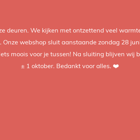
nze deuren. We kijken met ontzettend veel warmte
Accessories
Support
Audio
Promotions
Brands
St
 Onze webshop sluit aanstaande zondag 28 juni om
iets moois voor je tussen! Na sluiting blijven wij 
4.92 / 5
op trusted shops
± 1 oktober. Bedankt voor alles. ❤️
ged