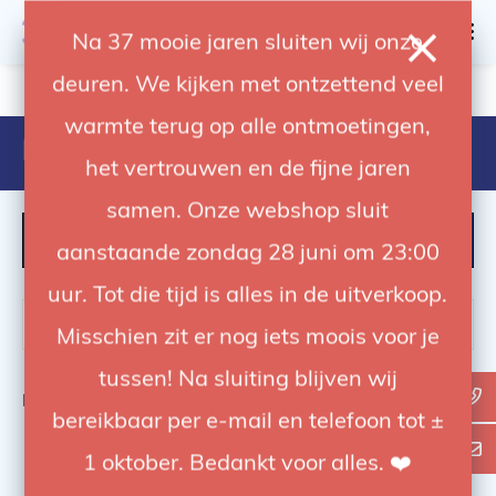
0
Na 37 mooie jaren sluiten wij onze
deuren. We kijken met ontzettend veel
4.92 / 5
op trusted shops
warmte terug op alle ontmoetingen,
Products tagged with 220px
het vertrouwen en de fijne jaren
samen. Onze webshop sluit
FILTER
aanstaande zondag 28 juni om 23:00
uur. Tot die tijd is alles in de uitverkoop.
Misschien zit er nog iets moois voor je
tussen! Na sluiting blijven wij
Bekijk
0
van de 0 producten
bereikbaar per e-mail en telefoon tot ±
1 oktober. Bedankt voor alles. ❤️