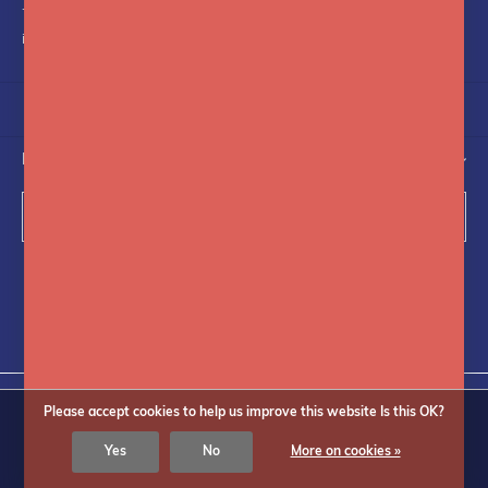
+31(0)75-6841742
info@fotoflits.com
NEWSLETTER
Subscribe
Follow us on social media
Please accept cookies to help us improve this website Is this OK?
Yes
No
More on cookies »
© Copyright
2026
Fotoflits