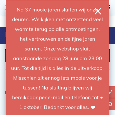
0
Na 37 mooie jaren sluiten wij onze
deuren. We kijken met ontzettend veel
4.92 / 5
op trusted shops
warmte terug op alle ontmoetingen,
Products tagged with 275cm
het vertrouwen en de fijne jaren
samen. Onze webshop sluit
FILTER
aanstaande zondag 28 juni om 23:00
uur. Tot die tijd is alles in de uitverkoop.
Misschien zit er nog iets moois voor je
tussen! Na sluiting blijven wij
Bekijk
0
van de 0 producten
bereikbaar per e-mail en telefoon tot ±
1 oktober. Bedankt voor alles. ❤️