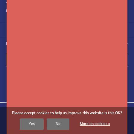
+31(0)75-6841742
info@fotoflits.com
NEWSLETTER
Subscribe
Follow us on social media
Please accept cookies to help us improve this website Is this OK?
Yes
No
More on cookies »
© Copyright
2026
Fotoflits