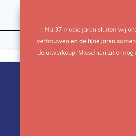
Na 37 mooie jaren sluiten wij o
Flashes & Light
Studio
vertrouwen en de fijne jaren samen.
de uitverkoop. Misschien zit er nog 
Products tag