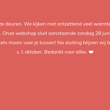
nze deuren. We kijken met ontzettend veel warmte
Accessories
Support
Audio
Promotions
Brands
St
 Onze webshop sluit aanstaande zondag 28 juni om
iets moois voor je tussen! Na sluiting blijven wij 
4.92 / 5
op trusted shops
± 1 oktober. Bedankt voor alles. ❤️
ged