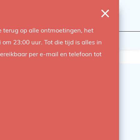
0
Login
Wishlist
Cart
Language
 terug op alle ontmoetingen, het
udiobouwers
Contact
 23:00 uur. Tot die tijd is alles in
bereikbaar per e-mail en telefoon tot