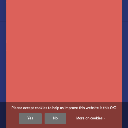
+31(0)75-6841742
info@fotoflits.com
NEWSLETTER
Subscribe
Follow us on social media
Please accept cookies to help us improve this website Is this OK?
Yes
No
More on cookies »
© Copyright
2026
Fotoflits