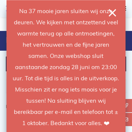
0
Na 37 mooie jaren sluiten wij onze
deuren. We kijken met ontzettend veel
4.92 / 5
op trusted shops
warmte terug op alle ontmoetingen,
Products tagged with 506798
het vertrouwen en de fijne jaren
samen. Onze webshop sluit
FILTER
aanstaande zondag 28 juni om 23:00
uur. Tot die tijd is alles in de uitverkoop.
Misschien zit er nog iets moois voor je
tussen! Na sluiting blijven wij
Bekijk
0
van de 0 producten
bereikbaar per e-mail en telefoon tot ±
1 oktober. Bedankt voor alles. ❤️