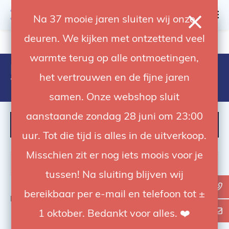
0
Na 37 mooie jaren sluiten wij onze
deuren. We kijken met ontzettend veel
4.92 / 5
op trusted shops
warmte terug op alle ontmoetingen,
Products tagged with
het vertrouwen en de fijne jaren
7630006302728
samen. Onze webshop sluit
aanstaande zondag 28 juni om 23:00
FILTER
uur. Tot die tijd is alles in de uitverkoop.
Misschien zit er nog iets moois voor je
tussen! Na sluiting blijven wij
bereikbaar per e-mail en telefoon tot ±
Bekijk
0
van de 0 producten
1 oktober. Bedankt voor alles. ❤️