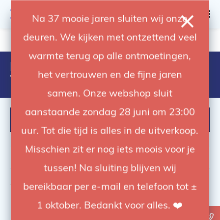
0
Na 37 mooie jaren sluiten wij onze
deuren. We kijken met ontzettend veel
4.92 / 5
op trusted shops
warmte terug op alle ontmoetingen,
Products tagged with
het vertrouwen en de fijne jaren
7630006323914
samen. Onze webshop sluit
aanstaande zondag 28 juni om 23:00
FILTER
uur. Tot die tijd is alles in de uitverkoop.
Misschien zit er nog iets moois voor je
tussen! Na sluiting blijven wij
bereikbaar per e-mail en telefoon tot ±
1 oktober. Bedankt voor alles. ❤️