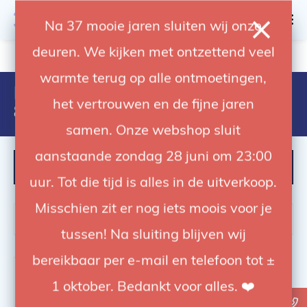
0
Na 37 mooie jaren sluiten wij onze
deuren. We kijken met ontzettend veel
4.92 / 5
op trusted shops
warmte terug op alle ontmoetingen,
Products tagged with
het vertrouwen en de fijne jaren
8024221016062
samen. Onze webshop sluit
aanstaande zondag 28 juni om 23:00
FILTER
uur. Tot die tijd is alles in de uitverkoop.
Misschien zit er nog iets moois voor je
tussen! Na sluiting blijven wij
bereikbaar per e-mail en telefoon tot ±
1 oktober. Bedankt voor alles. ❤️