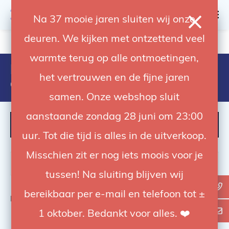
0
Na 37 mooie jaren sluiten wij onze
deuren. We kijken met ontzettend veel
4.92 / 5
op trusted shops
warmte terug op alle ontmoetingen,
Products tagged with accu voor
het vertrouwen en de fijne jaren
aputure 60
samen. Onze webshop sluit
aanstaande zondag 28 juni om 23:00
FILTER
uur. Tot die tijd is alles in de uitverkoop.
Misschien zit er nog iets moois voor je
tussen! Na sluiting blijven wij
bereikbaar per e-mail en telefoon tot ±
Bekijk
0
van de 0 producten
1 oktober. Bedankt voor alles. ❤️