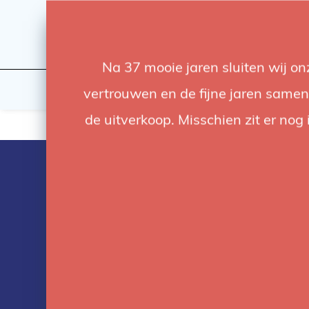
Na 37 mooie jaren sluiten wij o
Flashes & Light
Studio
vertrouwen en de fijne jaren samen.
de uitverkoop. Misschien zit er nog 
Products tag
with