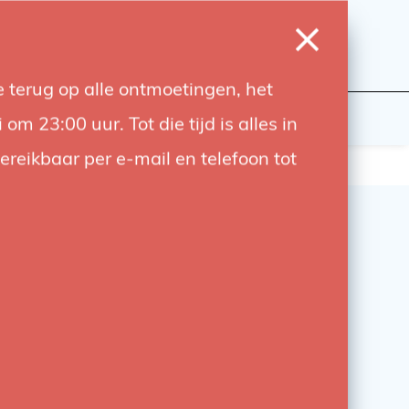
0
Login
Wishlist
Cart
Language
 terug op alle ontmoetingen, het
udiobouwers
Contact
 23:00 uur. Tot die tijd is alles in
bereikbaar per e-mail en telefoon tot