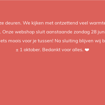
nze deuren. We kijken met ontzettend veel warmte
Accessories
Support
Audio
Promotions
Brands
St
 Onze webshop sluit aanstaande zondag 28 juni om
iets moois voor je tussen! Na sluiting blijven wij 
4.92 / 5
op trusted shops
± 1 oktober. Bedankt voor alles. ❤️
ged