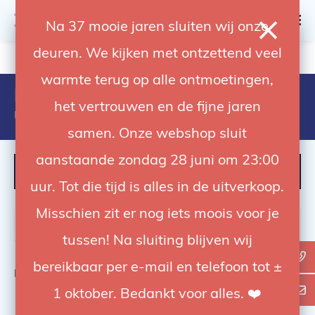
0
Na 37 mooie jaren sluiten wij onze
deuren. We kijken met ontzettend veel
4.92 / 5
op trusted shops
warmte terug op alle ontmoetingen,
Products tagged with aputure
het vertrouwen en de fijne jaren
underwater lamp
samen. Onze webshop sluit
aanstaande zondag 28 juni om 23:00
FILTER
uur. Tot die tijd is alles in de uitverkoop.
Misschien zit er nog iets moois voor je
tussen! Na sluiting blijven wij
bereikbaar per e-mail en telefoon tot ±
Bekijk
0
van de 0 producten
1 oktober. Bedankt voor alles. ❤️