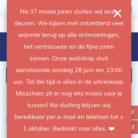
0
Na 37 mooie jaren sluiten wij onze
deuren. We kijken met ontzettend veel
4.92 / 5
op trusted shops
warmte terug op alle ontmoetingen,
Products tagged with aputure
het vertrouwen en de fijne jaren
zoom
samen. Onze webshop sluit
aanstaande zondag 28 juni om 23:00
FILTER
uur. Tot die tijd is alles in de uitverkoop.
Misschien zit er nog iets moois voor je
tussen! Na sluiting blijven wij
bereikbaar per e-mail en telefoon tot ±
Bekijk
0
van de 0 producten
1 oktober. Bedankt voor alles. ❤️