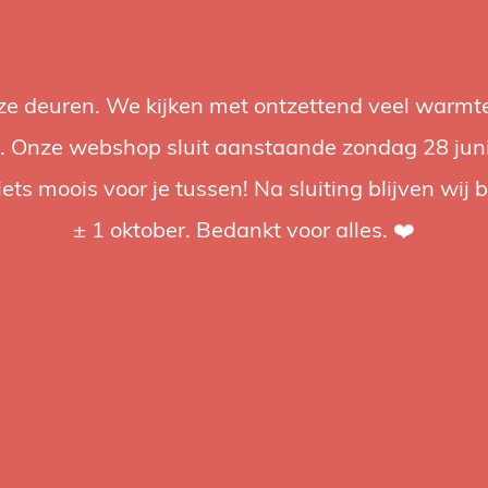
nze deuren. We kijken met ontzettend veel warmte
Accessories
Support
Audio
Promotions
Brands
St
 Onze webshop sluit aanstaande zondag 28 juni om
iets moois voor je tussen! Na sluiting blijven wij 
4.92 / 5
op trusted shops
± 1 oktober. Bedankt voor alles. ❤️
ged