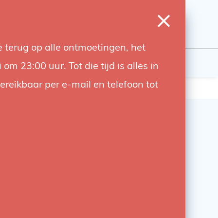
0
Login
Wishlist
Cart
Language
 terug op alle ontmoetingen, het
udiobouwers
Contact
 23:00 uur. Tot die tijd is alles in
bereikbaar per e-mail en telefoon tot