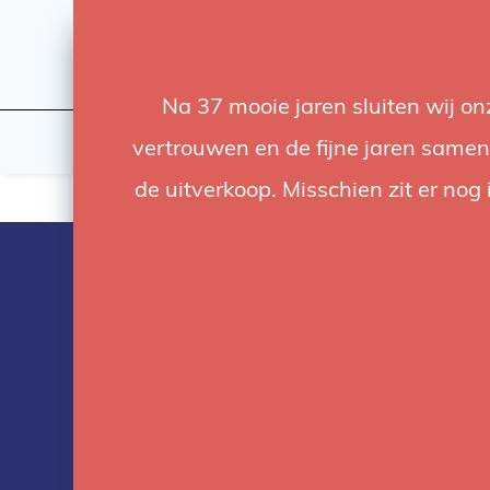
Na 37 mooie jaren sluiten wij o
Flashes & Light
Studio
vertrouwen en de fijne jaren samen.
de uitverkoop. Misschien zit er nog 
Products tag