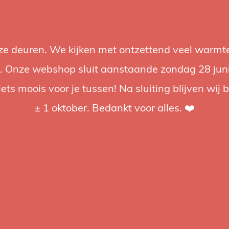
nze deuren. We kijken met ontzettend veel warmte
Accessories
Support
Audio
Promotions
Brands
St
 Onze webshop sluit aanstaande zondag 28 juni om
iets moois voor je tussen! Na sluiting blijven wij 
4.92 / 5
op trusted shops
± 1 oktober. Bedankt voor alles. ❤️
ged