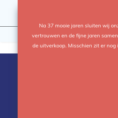
Na 37 mooie jaren sluiten wij o
Flashes & Light
Studio
vertrouwen en de fijne jaren samen.
de uitverkoop. Misschien zit er nog 
Products tag
with cineo