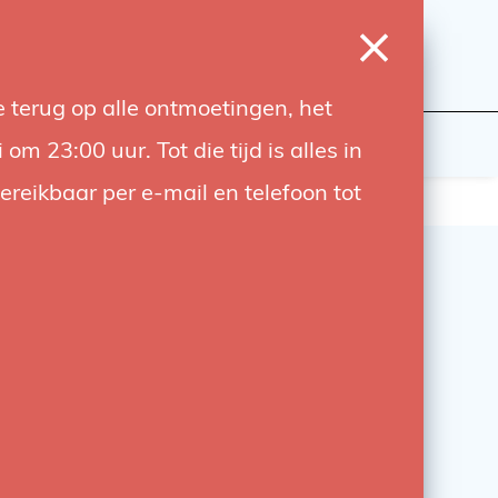
0
Login
Wishlist
Cart
Language
 terug op alle ontmoetingen, het
udiobouwers
Contact
 23:00 uur. Tot die tijd is alles in
bereikbaar per e-mail en telefoon tot