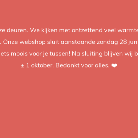
nze deuren. We kijken met ontzettend veel warmte
Accessories
Support
Audio
Promotions
Brands
St
 Onze webshop sluit aanstaande zondag 28 juni om
iets moois voor je tussen! Na sluiting blijven wij 
4.92 / 5
op trusted shops
± 1 oktober. Bedankt voor alles. ❤️
ged