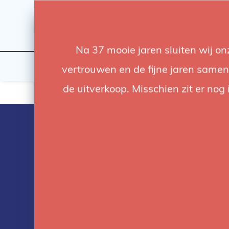
Na 37 mooie jaren sluiten wij o
Flashes & Light
Studio
vertrouwen en de fijne jaren samen.
de uitverkoop. Misschien zit er nog 
Products tag