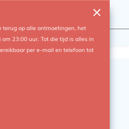
0
Login
Wishlist
Cart
Language
 terug op alle ontmoetingen, het
udiobouwers
Contact
 23:00 uur. Tot die tijd is alles in
bereikbaar per e-mail en telefoon tot