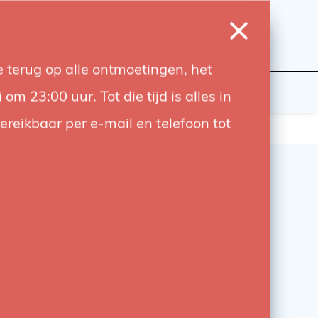
0
Login
Wishlist
Cart
Language
 terug op alle ontmoetingen, het
udiobouwers
Contact
 23:00 uur. Tot die tijd is alles in
bereikbaar per e-mail en telefoon tot