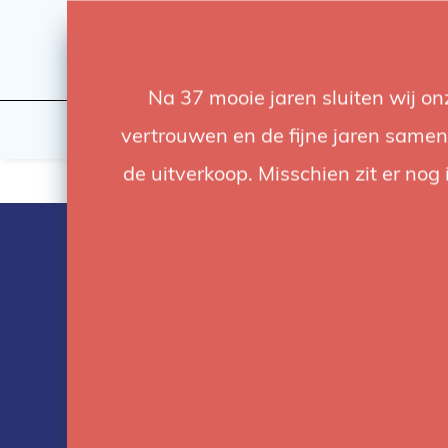
Na 37 mooie jaren sluiten wij o
Flashes & Light
Studio
vertrouwen en de fijne jaren samen.
de uitverkoop. Misschien zit er nog 
Products tag
with elinchr