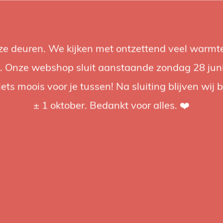
nze deuren. We kijken met ontzettend veel warmte
Accessories
Support
Audio
Promotions
Brands
St
 Onze webshop sluit aanstaande zondag 28 juni om
iets moois voor je tussen! Na sluiting blijven wij 
4.92 / 5
op trusted shops
± 1 oktober. Bedankt voor alles. ❤️
ged
om