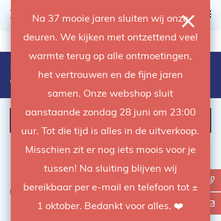
0
Na 37 mooie jaren sluiten wij onze
deuren. We kijken met ontzettend veel
4.92 / 5
op trusted shops
warmte terug op alle ontmoetingen,
Products tagged with fashion
het vertrouwen en de fijne jaren
grijs
samen. Onze webshop sluit
aanstaande zondag 28 juni om 23:00
FILTER
uur. Tot die tijd is alles in de uitverkoop.
Misschien zit er nog iets moois voor je
tussen! Na sluiting blijven wij
bereikbaar per e-mail en telefoon tot ±
Bekijk
0
van de 0 producten
1 oktober. Bedankt voor alles. ❤️