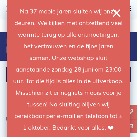
0
Na 37 mooie jaren sluiten wij onze
deuren. We kijken met ontzettend veel
4.92 / 5
op trusted shops
warmte terug op alle ontmoetingen,
Products tagged with fiber duct
het vertrouwen en de fijne jaren
holder
samen. Onze webshop sluit
aanstaande zondag 28 juni om 23:00
FILTER
uur. Tot die tijd is alles in de uitverkoop.
Misschien zit er nog iets moois voor je
tussen! Na sluiting blijven wij
bereikbaar per e-mail en telefoon tot ±
Bekijk
0
van de 0 producten
1 oktober. Bedankt voor alles. ❤️