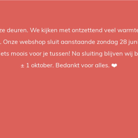
nze deuren. We kijken met ontzettend veel warmte
Accessories
Support
Audio
Promotions
Brands
St
 Onze webshop sluit aanstaande zondag 28 juni om
iets moois voor je tussen! Na sluiting blijven wij 
4.92 / 5
op trusted shops
± 1 oktober. Bedankt voor alles. ❤️
ged