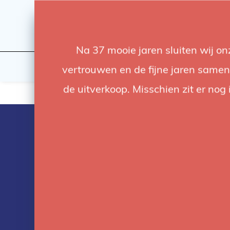
Na 37 mooie jaren sluiten wij o
Flashes & Light
Studio
vertrouwen en de fijne jaren samen.
de uitverkoop. Misschien zit er nog 
Products tag