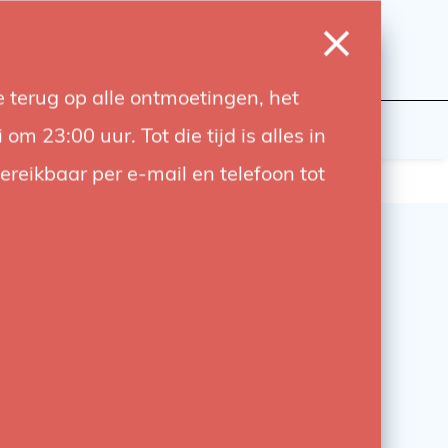
0
Login
Wishlist
Cart
Language
 terug op alle ontmoetingen, het
udiobouwers
Contact
 23:00 uur. Tot die tijd is alles in
bereikbaar per e-mail en telefoon tot