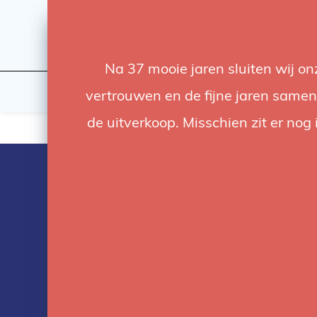
Na 37 mooie jaren sluiten wij o
Flashes & Light
Studio
vertrouwen en de fijne jaren samen.
de uitverkoop. Misschien zit er nog 
Products tag