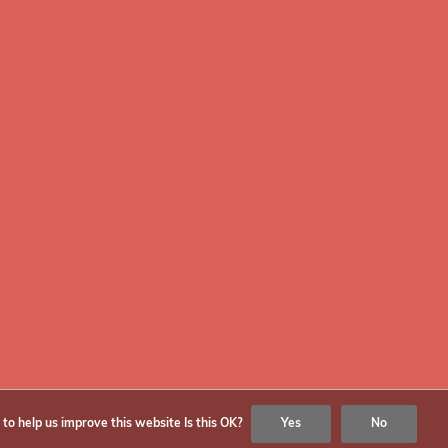
hlist
Accessories
re products
Support
Audio
Promotions
be
© Copyright
2026
Fotoflits
 to help us improve this website Is this OK?
Yes
No