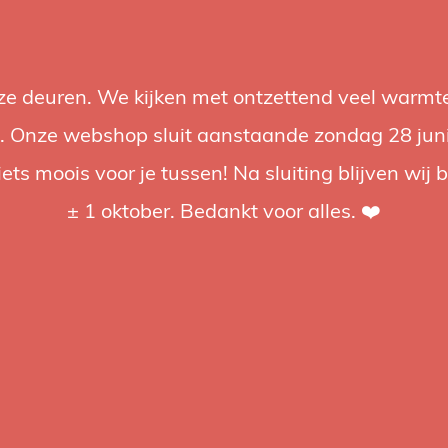
nze deuren. We kijken met ontzettend veel warmte
Accessories
Support
Audio
Promotions
Brands
St
 Onze webshop sluit aanstaande zondag 28 juni om
iets moois voor je tussen! Na sluiting blijven wij 
4.92 / 5
op trusted shops
± 1 oktober. Bedankt voor alles. ❤️
ged