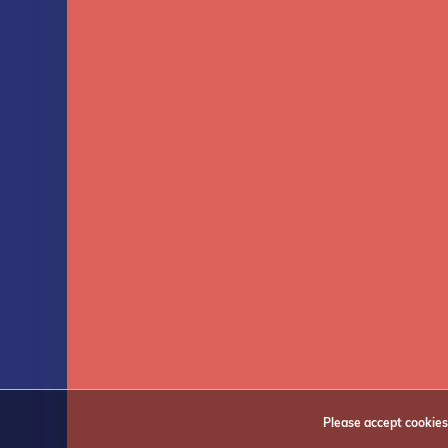
Terms and Conditions
My wis
Privacy Policy
Compa
NEWSLETTER
Receive the latest offers and promotions
Subscri
Please accept cookies