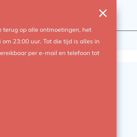
0
Login
Wishlist
Cart
Language
 terug op alle ontmoetingen, het
udiobouwers
Contact
 23:00 uur. Tot die tijd is alles in
bereikbaar per e-mail en telefoon tot