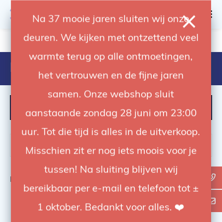
0
Na 37 mooie jaren sluiten wij onze
deuren. We kijken met ontzettend veel
4.92 / 5
op trusted shops
warmte terug op alle ontmoetingen,
Products tagged with kcp 601-l
het vertrouwen en de fijne jaren
samen. Onze webshop sluit
FILTER
aanstaande zondag 28 juni om 23:00
uur. Tot die tijd is alles in de uitverkoop.
Misschien zit er nog iets moois voor je
tussen! Na sluiting blijven wij
Bekijk
0
van de 0 producten
bereikbaar per e-mail en telefoon tot ±
1 oktober. Bedankt voor alles. ❤️