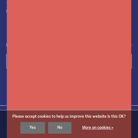
+31(0)75-6841742
info@fotoflits.com
NEWSLETTER
Subscribe
Follow us on social media
Please accept cookies to help us improve this website Is this OK?
Yes
No
More on cookies »
© Copyright
2026
Fotoflits