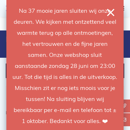
0
Na 37 mooie jaren sluiten wij onze
deuren. We kijken met ontzettend veel
4.92 / 5
op trusted shops
warmte terug op alle ontmoetingen,
Products tagged with kupo ksd-
het vertrouwen en de fijne jaren
1680l
samen. Onze webshop sluit
aanstaande zondag 28 juni om 23:00
FILTER
uur. Tot die tijd is alles in de uitverkoop.
Misschien zit er nog iets moois voor je
tussen! Na sluiting blijven wij
bereikbaar per e-mail en telefoon tot ±
Bekijk
0
van de 0 producten
1 oktober. Bedankt voor alles. ❤️