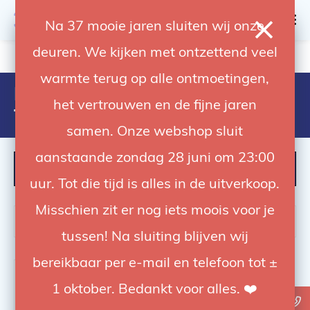
0
Na 37 mooie jaren sluiten wij onze
deuren. We kijken met ontzettend veel
4.92 / 5
op trusted shops
warmte terug op alle ontmoetingen,
Products tagged with kupo
het vertrouwen en de fijne jaren
tether arm
samen. Onze webshop sluit
aanstaande zondag 28 juni om 23:00
FILTER
uur. Tot die tijd is alles in de uitverkoop.
Misschien zit er nog iets moois voor je
tussen! Na sluiting blijven wij
bereikbaar per e-mail en telefoon tot ±
-40%
1 oktober. Bedankt voor alles. ❤️