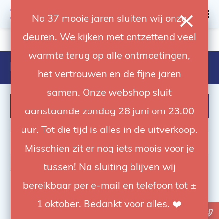
0
Na 37 mooie jaren sluiten wij onze
deuren. We kijken met ontzettend veel
4.92 / 5
op trusted shops
warmte terug op alle ontmoetingen,
Products tagged with light tints
het vertrouwen en de fijne jaren
samen. Onze webshop sluit
FILTER
aanstaande zondag 28 juni om 23:00
uur. Tot die tijd is alles in de uitverkoop.
Misschien zit er nog iets moois voor je
tussen! Na sluiting blijven wij
bereikbaar per e-mail en telefoon tot ±
1 oktober. Bedankt voor alles. ❤️