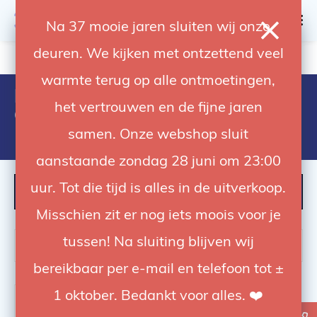
0
Na 37 mooie jaren sluiten wij onze
deuren. We kijken met ontzettend veel
4.92 / 5
op trusted shops
warmte terug op alle ontmoetingen,
Products tagged with Lighttools
het vertrouwen en de fijne jaren
Grid 30° for Rotalux Strip 35 x
100cm softbox
samen. Onze webshop sluit
aanstaande zondag 28 juni om 23:00
uur. Tot die tijd is alles in de uitverkoop.
FILTER
Misschien zit er nog iets moois voor je
tussen! Na sluiting blijven wij
bereikbaar per e-mail en telefoon tot ±
1 oktober. Bedankt voor alles. ❤️
-44%