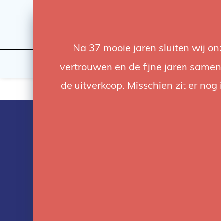
Na 37 mooie jaren sluiten wij o
Flashes & Light
Studio
vertrouwen en de fijne jaren samen.
de uitverkoop. Misschien zit er nog 
Products tag
with manfrot