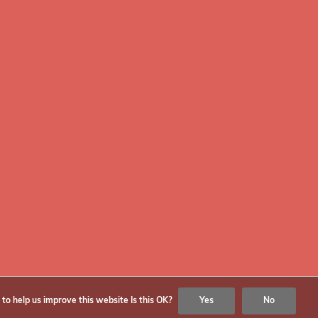
hlist
Accessories
re products
Support
Audio
Promotions
be
© Copyright
2026
Fotoflits
 to help us improve this website Is this OK?
Yes
No