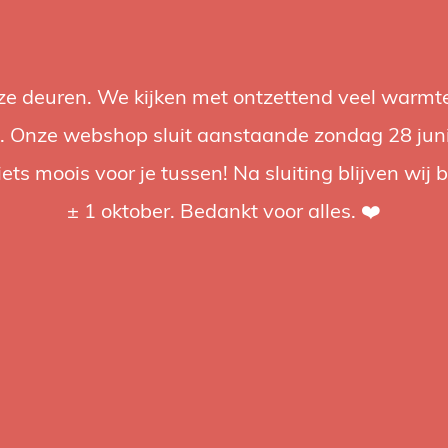
nze deuren. We kijken met ontzettend veel warmte
Accessories
Support
Audio
Promotions
Brands
St
 Onze webshop sluit aanstaande zondag 28 juni om
iets moois voor je tussen! Na sluiting blijven wij 
4.92 / 5
op trusted shops
± 1 oktober. Bedankt voor alles. ❤️
ged
to