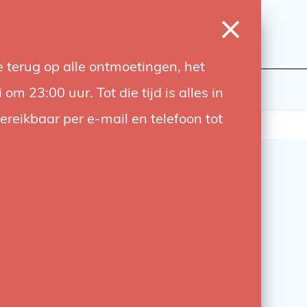
0
Login
Wishlist
Cart
Language
 terug op alle ontmoetingen, het
udiobouwers
Contact
 23:00 uur. Tot die tijd is alles in
bereikbaar per e-mail en telefoon tot