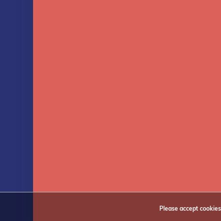
Terms and Conditions
My wis
Privacy Policy
Compa
NEWSLETTER
Receive the latest offers and promotions
Subscri
Please accept cookies