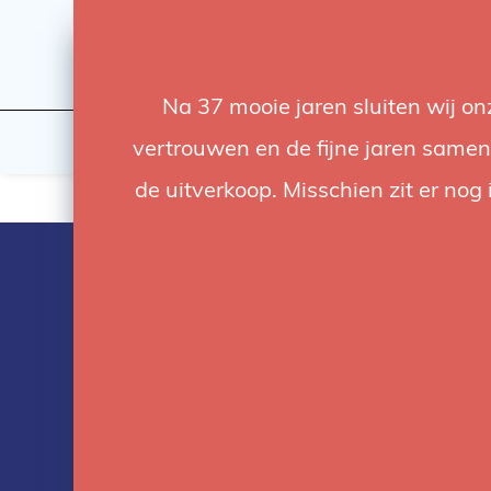
Na 37 mooie jaren sluiten wij o
Flashes & Light
Studio
vertrouwen en de fijne jaren samen.
de uitverkoop. Misschien zit er nog 
Products tag
with manfrot