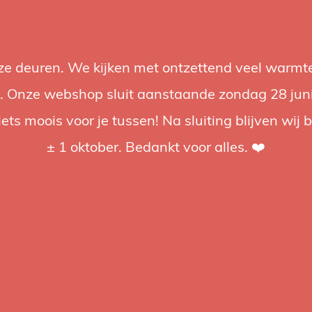
nze deuren. We kijken met ontzettend veel warmte
Accessories
Support
Audio
Promotions
Brands
St
 Onze webshop sluit aanstaande zondag 28 juni om
iets moois voor je tussen! Na sluiting blijven wij 
4.92 / 5
op trusted shops
± 1 oktober. Bedankt voor alles. ❤️
ged
to