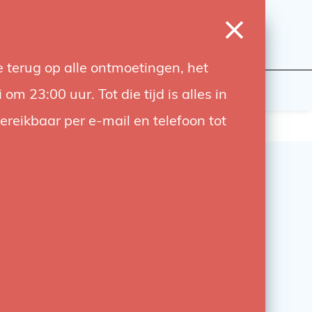
0
Login
Wishlist
Cart
Language
 terug op alle ontmoetingen, het
udiobouwers
Contact
 23:00 uur. Tot die tijd is alles in
bereikbaar per e-mail en telefoon tot