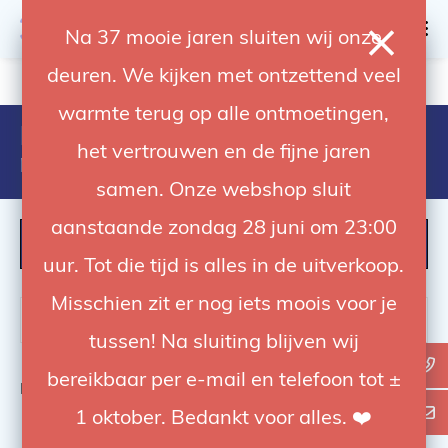
0
Na 37 mooie jaren sluiten wij onze
deuren. We kijken met ontzettend veel
4.92 / 5
op trusted shops
warmte terug op alle ontmoetingen,
Products tagged with
het vertrouwen en de fijne jaren
microphone extension cable
samen. Onze webshop sluit
aanstaande zondag 28 juni om 23:00
FILTER
uur. Tot die tijd is alles in de uitverkoop.
Misschien zit er nog iets moois voor je
tussen! Na sluiting blijven wij
bereikbaar per e-mail en telefoon tot ±
Bekijk
0
van de 0 producten
1 oktober. Bedankt voor alles. ❤️