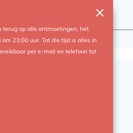
0
Login
Wishlist
Cart
Language
 terug op alle ontmoetingen, het
udiobouwers
Contact
 23:00 uur. Tot die tijd is alles in
bereikbaar per e-mail en telefoon tot