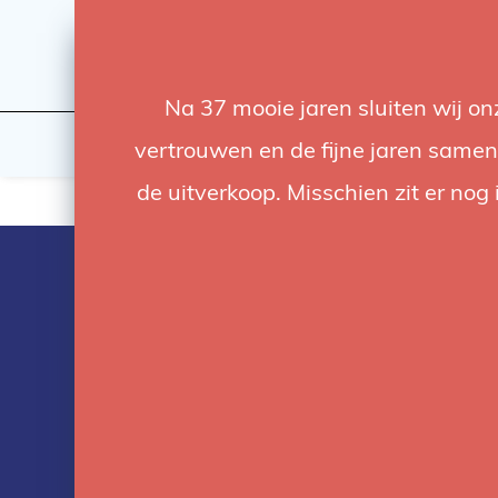
Na 37 mooie jaren sluiten wij o
Flashes & Light
Studio
vertrouwen en de fijne jaren samen.
de uitverkoop. Misschien zit er nog 
Products tag
with mini sho