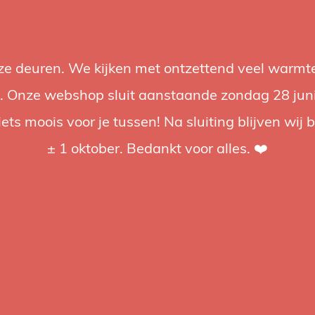
nze deuren. We kijken met ontzettend veel warmte
Accessories
Support
Audio
Promotions
Brands
St
 Onze webshop sluit aanstaande zondag 28 juni om
iets moois voor je tussen! Na sluiting blijven wij 
4.92 / 5
op trusted shops
± 1 oktober. Bedankt voor alles. ❤️
ged
oting