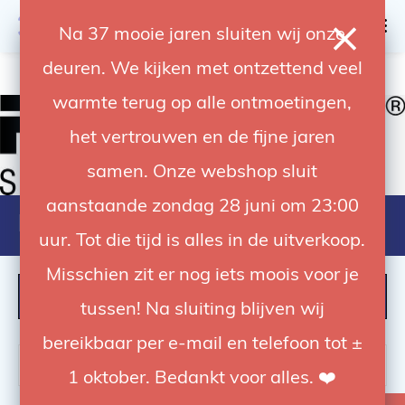
0
Na 37 mooie jaren sluiten wij onze
deuren. We kijken met ontzettend veel
4.92 / 5
op trusted shops
warmte terug op alle ontmoetingen,
het vertrouwen en de fijne jaren
samen. Onze webshop sluit
aanstaande zondag 28 juni om 23:00
Foba Studio Technology.
uur. Tot die tijd is alles in de uitverkoop.
Misschien zit er nog iets moois voor je
FILTER
tussen! Na sluiting blijven wij
bereikbaar per e-mail en telefoon tot ±
1 oktober. Bedankt voor alles. ❤️