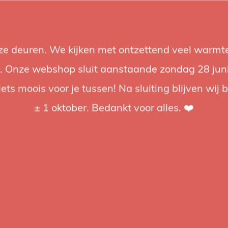
nze deuren. We kijken met ontzettend veel warmte
Accessories
Support
Audio
Promotions
Brands
St
 Onze webshop sluit aanstaande zondag 28 juni om
iets moois voor je tussen! Na sluiting blijven wij 
4.92 / 5
op trusted shops
± 1 oktober. Bedankt voor alles. ❤️
ged