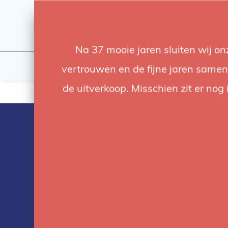
Na 37 mooie jaren sluiten wij o
Flashes & Light
Studio
vertrouwen en de fijne jaren samen.
de uitverkoop. Misschien zit er nog 
Products tag