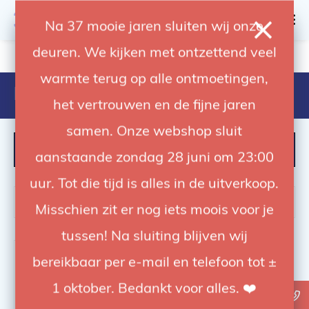
0
Na 37 mooie jaren sluiten wij onze
deuren. We kijken met ontzettend veel
4.92 / 5
op trusted shops
warmte terug op alle ontmoetingen,
Products tagged with air stand
het vertrouwen en de fijne jaren
samen. Onze webshop sluit
FILTER
aanstaande zondag 28 juni om 23:00
uur. Tot die tijd is alles in de uitverkoop.
Misschien zit er nog iets moois voor je
tussen! Na sluiting blijven wij
-30%
bereikbaar per e-mail en telefoon tot ±
1 oktober. Bedankt voor alles. ❤️