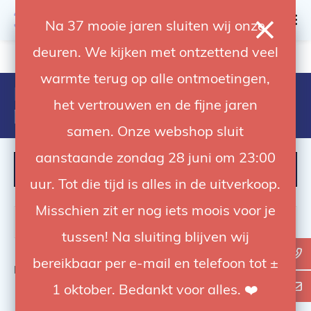
0
Na 37 mooie jaren sluiten wij onze
deuren. We kijken met ontzettend veel
4.92 / 5
op trusted shops
warmte terug op alle ontmoetingen,
Products tagged with amaran
het vertrouwen en de fijne jaren
p60x
samen. Onze webshop sluit
aanstaande zondag 28 juni om 23:00
FILTER
uur. Tot die tijd is alles in de uitverkoop.
Misschien zit er nog iets moois voor je
tussen! Na sluiting blijven wij
bereikbaar per e-mail en telefoon tot ±
Bekijk
0
van de 0 producten
1 oktober. Bedankt voor alles. ❤️