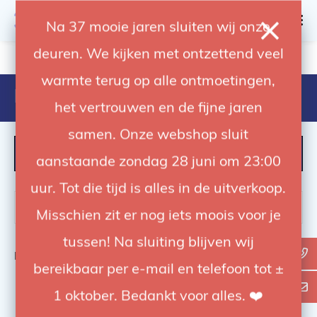
0
Na 37 mooie jaren sluiten wij onze
deuren. We kijken met ontzettend veel
4.92 / 5
op trusted shops
warmte terug op alle ontmoetingen,
Products tagged with clip-on
het vertrouwen en de fijne jaren
samen. Onze webshop sluit
FILTER
aanstaande zondag 28 juni om 23:00
uur. Tot die tijd is alles in de uitverkoop.
Misschien zit er nog iets moois voor je
tussen! Na sluiting blijven wij
Bekijk
0
van de 0 producten
bereikbaar per e-mail en telefoon tot ±
1 oktober. Bedankt voor alles. ❤️