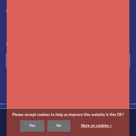
+31(0)75-6841742
info@fotoflits.com
NEWSLETTER
Subscribe
Follow us on social media
Please accept cookies to help us improve this website Is this OK?
Yes
No
More on cookies »
© Copyright
2026
Fotoflits