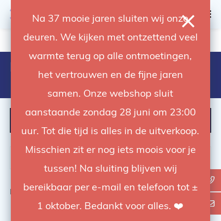
0
Na 37 mooie jaren sluiten wij onze
deuren. We kijken met ontzettend veel
4.92 / 5
op trusted shops
warmte terug op alle ontmoetingen,
Products tagged with elinchrom
het vertrouwen en de fijne jaren
19367
samen. Onze webshop sluit
aanstaande zondag 28 juni om 23:00
FILTER
uur. Tot die tijd is alles in de uitverkoop.
Misschien zit er nog iets moois voor je
tussen! Na sluiting blijven wij
bereikbaar per e-mail en telefoon tot ±
Bekijk
0
van de 0 producten
1 oktober. Bedankt voor alles. ❤️