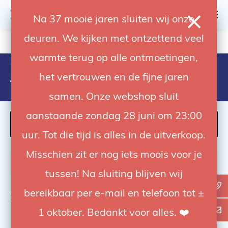
0
Na 37 mooie jaren sluiten wij onze
deuren. We kijken met ontzettend veel
4.92 / 5
op trusted shops
warmte terug op alle ontmoetingen,
Products tagged with elinchrom
het vertrouwen en de fijne jaren
five promotion kit
samen. Onze webshop sluit
aanstaande zondag 28 juni om 23:00
FILTER
uur. Tot die tijd is alles in de uitverkoop.
Misschien zit er nog iets moois voor je
tussen! Na sluiting blijven wij
bereikbaar per e-mail en telefoon tot ±
Bekijk
0
van de 0 producten
1 oktober. Bedankt voor alles. ❤️