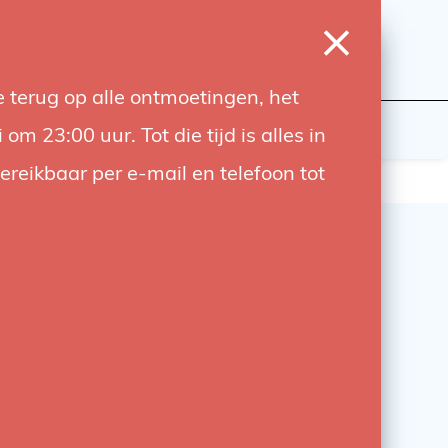
0
Login
Wishlist
Cart
Language
 terug op alle ontmoetingen, het
udiobouwers
Contact
 23:00 uur. Tot die tijd is alles in
bereikbaar per e-mail en telefoon tot