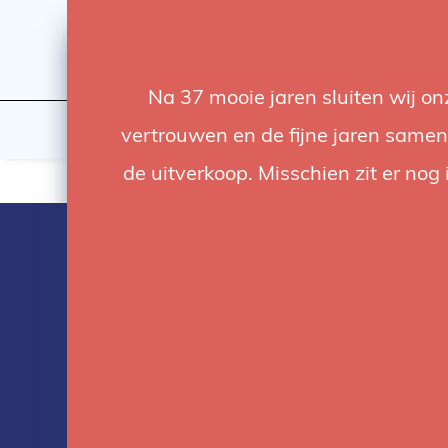
Na 37 mooie jaren sluiten wij o
Flashes & Light
Studio
vertrouwen en de fijne jaren samen.
de uitverkoop. Misschien zit er nog 
Products tag
with manfrot