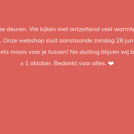
nze deuren. We kijken met ontzettend veel warmte
Accessories
Support
Audio
Promotions
Brands
St
 Onze webshop sluit aanstaande zondag 28 juni om
iets moois voor je tussen! Na sluiting blijven wij 
4.92 / 5
op trusted shops
± 1 oktober. Bedankt voor alles. ❤️
ged
to