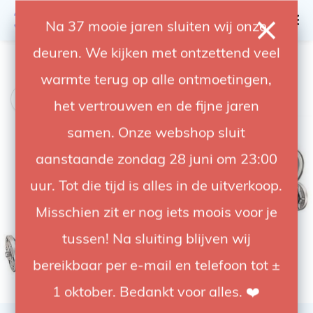
0
Na 37 mooie jaren sluiten wij onze
deuren. We kijken met ontzettend veel
4.92 / 5
op trusted shops
warmte terug op alle ontmoetingen,
het vertrouwen en de fijne jaren
samen. Onze webshop sluit
aanstaande zondag 28 juni om 23:00
uur. Tot die tijd is alles in de uitverkoop.
Misschien zit er nog iets moois voor je
tussen! Na sluiting blijven wij
bereikbaar per e-mail en telefoon tot ±
1 oktober. Bedankt voor alles. ❤️